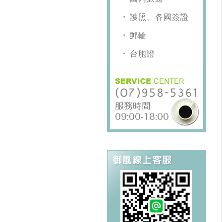
護照、各國簽證
郵輪
台胞證